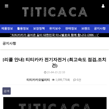
제품정보
활용정보
보장정책
유지보수
판매정보
브랜드
공지사항
"티티카카가 걸어온 길이 대한민국 미니벨로와 함께 합니다 (2006 ~ )"
공지사항
[리콜 안내] 티티카카 전기자전거 (최고속도 점검,조치
건)
21-04-15 22:55
티티카카모빌리티
1,099,776회
0건
검색
본문