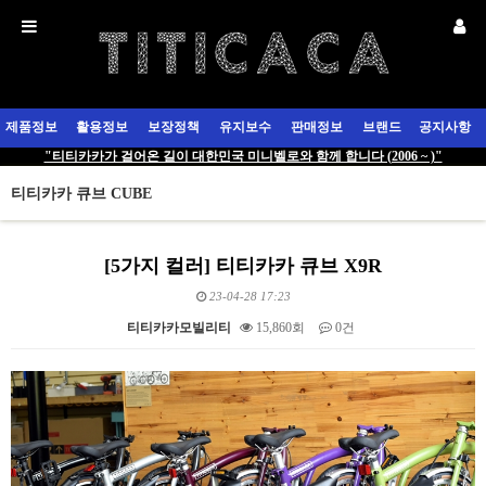
제품정보
활용정보
보장정책
유지보수
판매정보
브랜드
공지사항
"티티카카가 걸어온 길이 대한민국 미니벨로와 함께 합니다 (2006 ~ )"
티티카카 큐브 CUBE
[5가지 컬러] 티티카카 큐브 X9R
23-04-28 17:23
티티카카모빌리티
15,860회
0건
본문