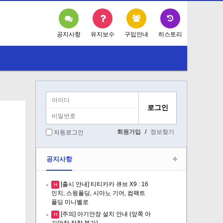
공지사항
유지보수
구입안내
히스토리
회원가입
/
정보찾기
자동로그인
공지사항
[출시 안내] 티티카카 큐브 X9 : 16
H
인치, 스윙폴딩, 시마노 기어, 컴팩트
폴딩 미니벨로
[주의] 아기안장 설치 안내 (앞쪽 아
H
기안장 장착 불가)